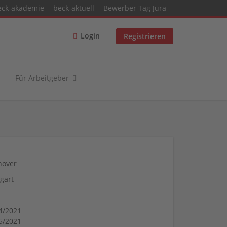
eck-akademie
beck-aktuell
Bewerber Tag Jura
Login
Registrieren
Für Arbeitgeber
nover
tgart
4/2021
5/2021