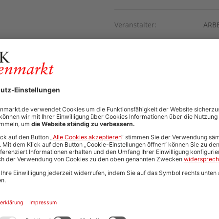
Veranstalter:
ARB
Rechts-/Fachgebiet:
Zivil
Veranstaltungsart:
Fach
PDF:
P
Zur Webseite