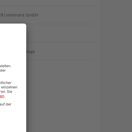
ER|seminare GmbH
recht
anwaltslehrgänge
DF Download