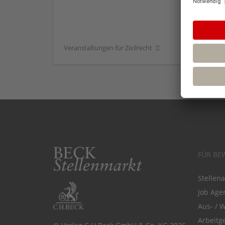
Veranstaltungen für Zivilrecht
FÜR BE
Stellen
Job Agen
Aus- / 
Arbeitg