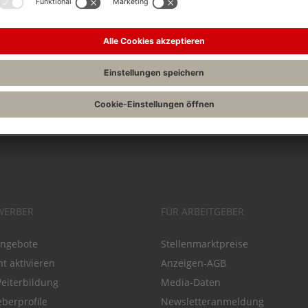
Drucken
WERBER
FÜR ARBEITGEBER
angebote
Stellenmarktpreise
t aktivieren
Anzeigen-AGB
Weiterbildung
Media-Daten
eberprofile
Newsletteranmeldung