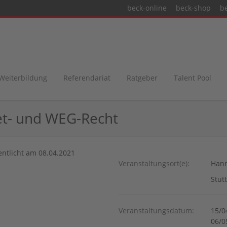
beck-online
beck-shop
b
 Weiterbildung
Referendariat
Ratgeber
Talent Pool
et- und WEG-Recht
fentlicht am 08.04.2021
Veranstaltungsort(e):
Han
Stut
Veranstaltungsdatum:
15/0
06/0