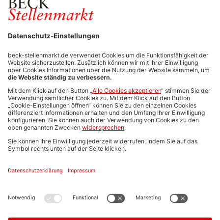
FÜR ARBEITGEBER
Stellenmarktpreise
Anzeigen-AGB
Media-Daten
Newsletteranmeldung
Produktübersicht
ALLGEMEIN
FAQs
Impressum
Datenschutz
Nutzungsbedingungen
Stellenangebote C.H.BECK
C.H.BECK Literatur-Sachbuch-Wissenschaft