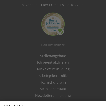
© Verlag C.H.Beck GmbH & Co. KG 2026
FÜR BEWERBER
Stellenangebote
Job Agent aktivieren
Aus- / Weiterbildung
Arbeitgeberprofile
Hochschulprofile
Mein Lebenslauf
Newsletteranmeldung
Durchsuchen Sie den Stellenkatalog