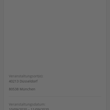
Veranstaltungsort(e):
40213
Düsseldorf
80538
München
Veranstaltungsdatum:
10/09/2020
–
11/09/2020