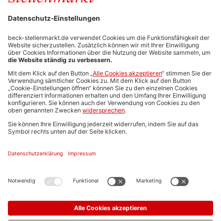
Stellenmarktpreise
Anzeigen-AGB
Media-Daten
Newsletteranmeldung
Produktübersicht
ALLGEMEIN
FAQs
Impressum
Datenschutz
Nutzungsbedingungen
Stellenangebote C.H.BECK
C.H.BECK Literatur-Sachbuch-Wissenschaft