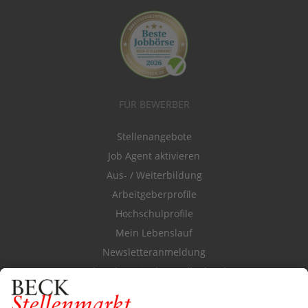
FÜR BEWERBER
Stellenangebote
Job Agent aktivieren
Aus- / Weiterbildung
Arbeitgeberprofile
Hochschulprofile
Mein Lebenslauf
Newsletteranmeldung
Durchsuchen Sie den Stellenkatalog
FÜR ARBEITGEBER