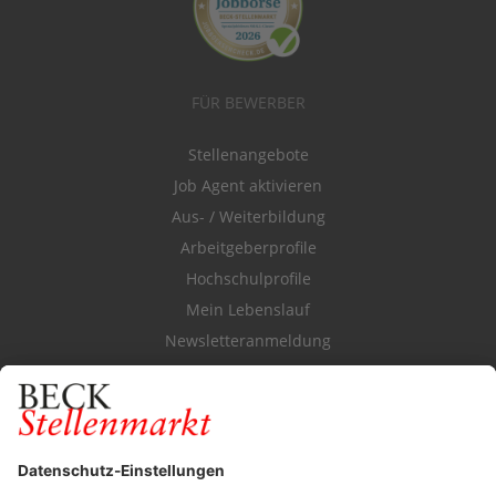
FÜR BEWERBER
Stellenangebote
Job Agent aktivieren
Aus- / Weiterbildung
Arbeitgeberprofile
Hochschulprofile
Mein Lebenslauf
Newsletteranmeldung
Durchsuchen Sie den Stellenkatalog
FÜR ARBEITGEBER
Stellenmarktpreise