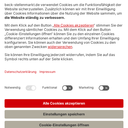
Anzeigen-AGB
Media-Daten
Newsletteranmeldung
Produktübersicht
ALLGEMEIN
FAQs
Impressum
Datenschutz
Nutzungsbedingungen
Stellenangebote C.H.BECK
C.H.BECK Literatur-Sachbuch-Wissenschaft