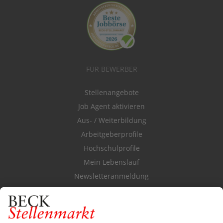
FÜR BEWERBER
Stellenangebote
Job Agent aktivieren
Aus- / Weiterbildung
Arbeitgeberprofile
Hochschulprofile
Mein Lebenslauf
Newsletteranmeldung
Durchsuchen Sie den Stellenkatalog
FÜR ARBEITGEBER