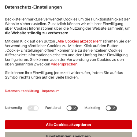
Stellenmarktpreise
Anzeigen-AGB
Media-Daten
Newsletteranmeldung
Produktübersicht
ALLGEMEIN
FAQs
Impressum
Datenschutz
Nutzungsbedingungen
Stellenangebote C.H.BECK
C.H.BECK Literatur-Sachbuch-Wissenschaft