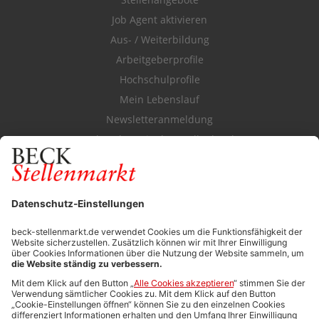
Job Agent aktivieren
Aus- / Weiterbildung
Arbeitgeberprofile
Hochschulprofile
Mein Lebenslauf
Newsletteranmeldung
Durchsuchen Sie den Stellenkatalog
FÜR ARBEITGEBER
Stellenmarktpreise
Anzeigen-AGB
Media-Daten
Newsletteranmeldung
Produktübersicht