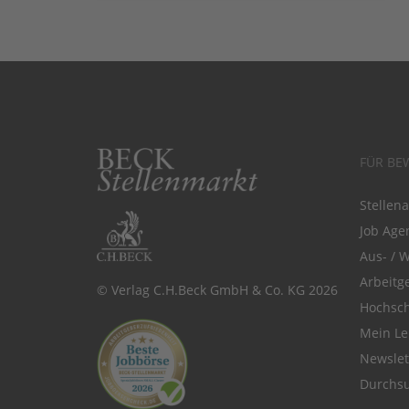
FÜR BE
Stellen
Job Agen
Aus- / 
Arbeitg
© Verlag C.H.Beck GmbH & Co. KG 2026
Hochsch
Mein Le
Newsle
Durchsu