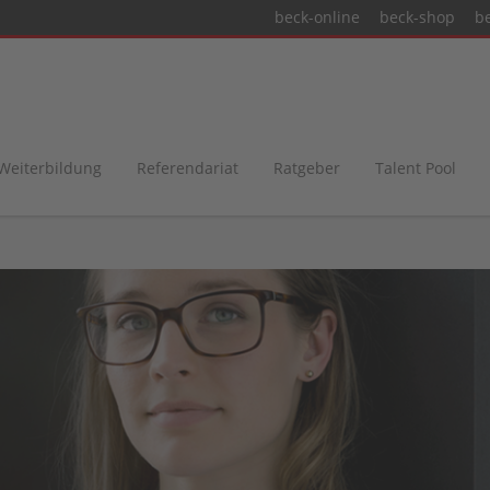
beck-online
beck-shop
b
 Weiterbildung
Referendariat
Ratgeber
Talent Pool