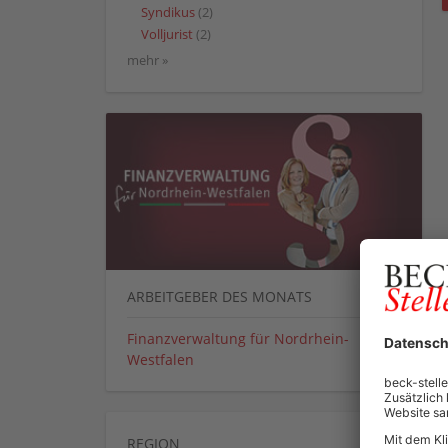
Syndikus
(2)
Volljurist
(2)
mehr »
ARBEITGEBER DES MONATS
Finanzverwaltung für Nordrhein-
Westfalen
REGION