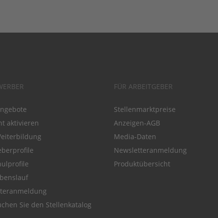
WERBER
FÜR ARBEITGEBER
angebote
Stellenmarktpreise
t aktivieren
Anzeigen-AGB
Weiterbildung
Media-Daten
eberprofile
Newsletteranmeldung
ulprofile
Produktübersicht
benslauf
tteranmeldung
chen Sie den Stellenkatalog