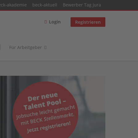
eck-akademie
beck-aktuell
Bewerber Tag Jura
Login
Registrieren
Für Arbeitgeber