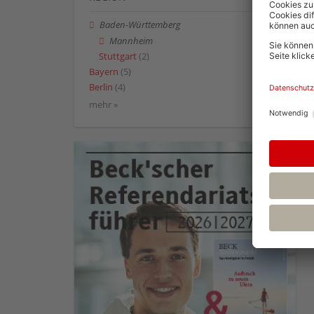
Baden-Württemberg
Mannheim
Stuttgart
(2)
Bayern
(5)
Berlin
(4)
mehr »