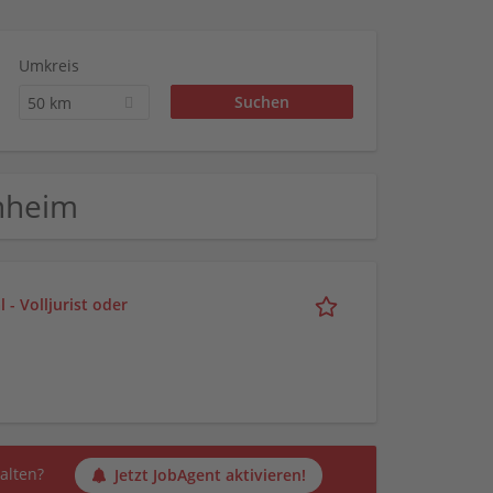
Umkreis
50 km
nnheim
- Volljurist oder
alten?
Jetzt JobAgent aktivieren!