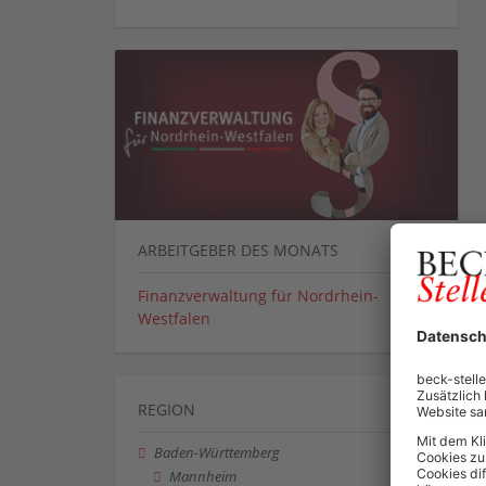
ARBEITGEBER DES MONATS
Finanzverwaltung für Nordrhein-
Westfalen
REGION
Baden-Württemberg
Mannheim