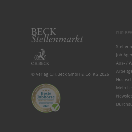
FÜR BE
Stellen
Job Agen
Aus- / 
Arbeitg
© Verlag C.H.Beck GmbH & Co. KG 2026
Hochsch
Mein Le
Newsle
Durchsu