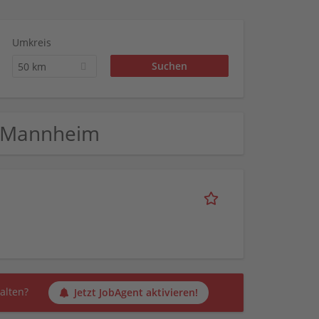
Umkreis
50 km
in Mannheim
alten?
Jetzt JobAgent aktivieren!