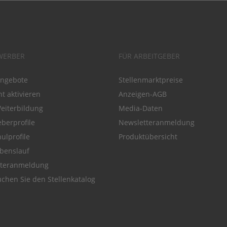
WERBER
FÜR ARBEITGEBER
angebote
Stellenmarktpreise
t aktivieren
Anzeigen-AGB
Weiterbildung
Media-Daten
eberprofile
Newsletteranmeldung
ulprofile
Produktübersicht
benslauf
tteranmeldung
chen Sie den Stellenkatalog