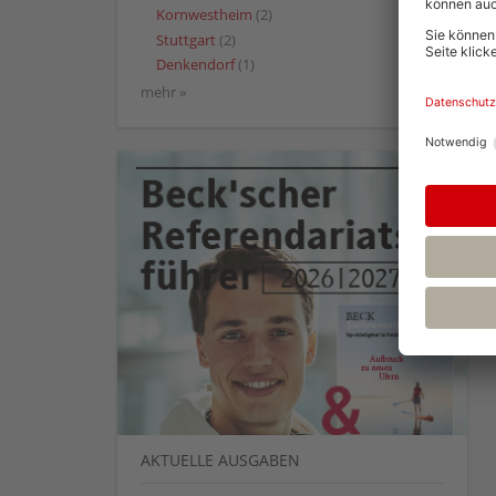
Kornwestheim
(2)
Stuttgart
(2)
Denkendorf
(1)
mehr »
AKTUELLE AUSGABEN