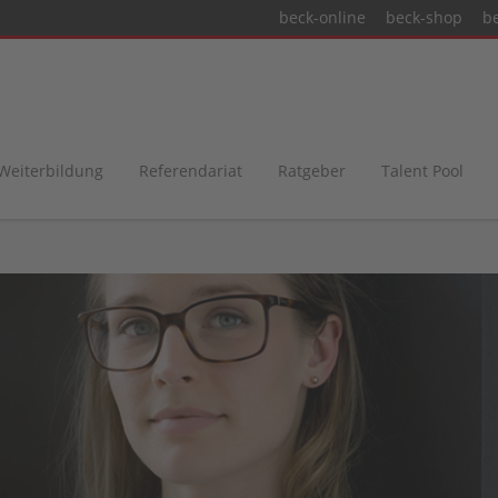
beck-online
beck-shop
b
 Weiterbildung
Referendariat
Ratgeber
Talent Pool