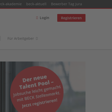
eck-akademie
beck-aktuell
Bewerber Tag Jura
Login
Registrieren
Für Arbeitgeber