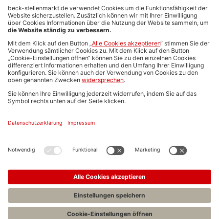
Anzeigen-AGB
Media-Daten
Newsletteranmeldung
Produktübersicht
ALLGEMEIN
FAQs
Impressum
Datenschutz
Nutzungsbedingungen
Stellenangebote C.H.BECK
C.H.BECK Literatur-Sachbuch-Wissenschaft