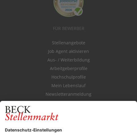
FÜR BEWERBER
Stellenangebote
Job Agent aktivieren
Aus- / Weiterbildung
Arbeitgeberprofile
Hochschulprofile
Mein Lebenslauf
Newsletteranmeldung
Durchsuchen Sie den Stellenkatalog
FÜR ARBEITGEBER
Stellenmarktpreise