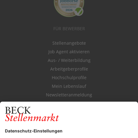
FÜR BEWERBER
Stellenangebote
Job Agent aktivieren
Aus- / Weiterbildung
Arbeitgeberprofile
Hochschulprofile
Mein Lebenslauf
Newsletteranmeldung
Durchsuchen Sie den Stellenkatalog
FÜR ARBEITGEBER
Stellenmarktpreise