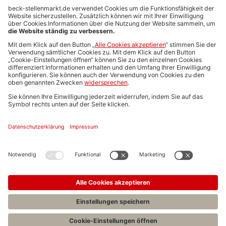
Anzeigen-AGB
Media-Daten
Newsletteranmeldung
Produktübersicht
ALLGEMEIN
FAQs
Impressum
Datenschutz
Nutzungsbedingungen
Stellenangebote C.H.BECK
C.H.BECK Literatur-Sachbuch-Wissenschaft