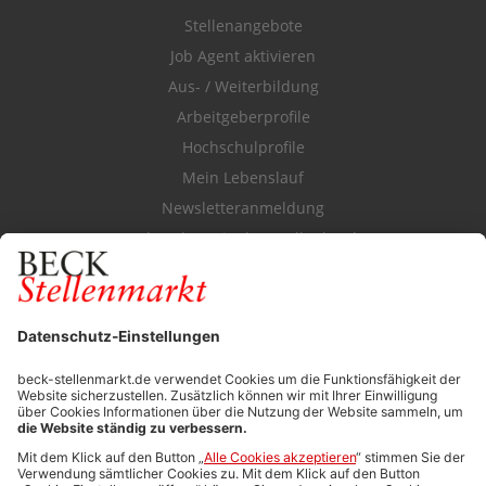
Stellenangebote
Job Agent aktivieren
Aus- / Weiterbildung
Arbeitgeberprofile
Hochschulprofile
Mein Lebenslauf
Newsletteranmeldung
Durchsuchen Sie den Stellenkatalog
FÜR ARBEITGEBER
Stellenmarktpreise
Anzeigen-AGB
Media-Daten
Newsletteranmeldung
Produktübersicht