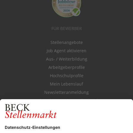
FÜR BEWERBER
Stellenangebote
Job Agent aktivieren
Aus- / Weiterbildung
Arbeitgeberprofile
Hochschulprofile
Mein Lebenslauf
Newsletteranmeldung
Durchsuchen Sie den Stellenkatalog
FÜR ARBEITGEBER
Stellenmarktpreise