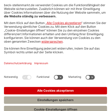
Anzeigen-AGB
Media-Daten
Newsletteranmeldung
Produktübersicht
ALLGEMEIN
FAQs
Impressum
Datenschutz
Nutzungsbedingungen
Stellenangebote C.H.BECK
C.H.BECK Literatur-Sachbuch-Wissenschaft