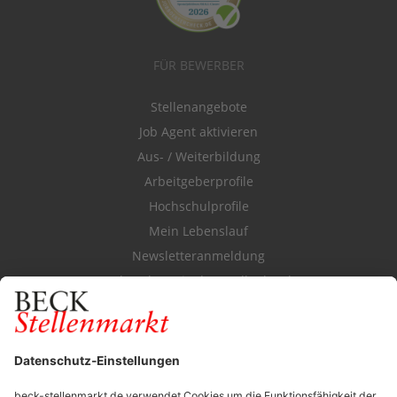
FÜR BEWERBER
Stellenangebote
Job Agent aktivieren
Aus- / Weiterbildung
Arbeitgeberprofile
Hochschulprofile
Mein Lebenslauf
Newsletteranmeldung
Durchsuchen Sie den Stellenkatalog
FÜR ARBEITGEBER
Stellenmarktpreise
Anzeigen-AGB