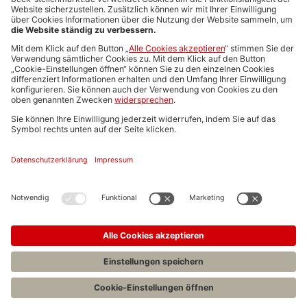
Media-Daten
Newsletteranmeldung
Produktübersicht
ALLGEMEIN
FAQs
Impressum
Datenschutz
Nutzungsbedingungen
Stellenangebote C.H.BECK
C.H.BECK Literatur-Sachbuch-Wissenschaft
Entwickelt durch
Jobiqo