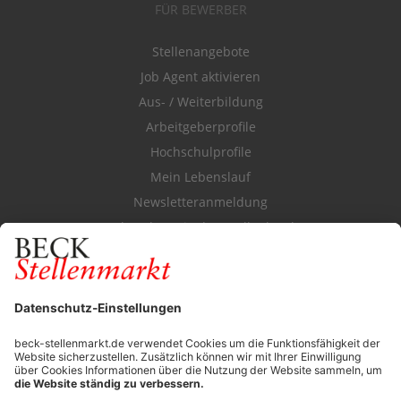
FÜR BEWERBER
Stellenangebote
Job Agent aktivieren
Aus- / Weiterbildung
Arbeitgeberprofile
Hochschulprofile
Mein Lebenslauf
Newsletteranmeldung
Durchsuchen Sie den Stellenkatalog
FÜR ARBEITGEBER
Stellenmarktpreise
Anzeigen-AGB
Media-Daten
Newsletteranmeldung