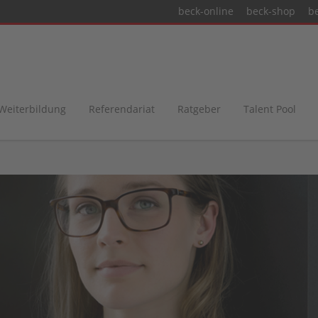
beck-online
beck-shop
b
 Weiterbildung
Referendariat
Ratgeber
Talent Pool