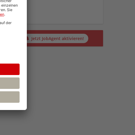
en
alten?
Jetzt JobAgent aktivieren!