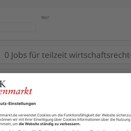
Wo?
0 Jobs für teilzeit wirtschaftsrech
Leider keine Jobs g