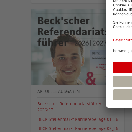
AKTUELLE AUSGABEN
Beck'scher Referendariatsführer
2026/27
BECK Stellenmarkt Karrierebeilage 01_26
BECK Stellenmarkt Karrierebeilage 02_26