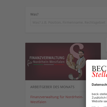
Was?
ARBEITGEBER DES MONATS
Finanzverwaltung für Nordrhein-
Westfalen