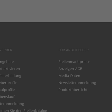
WERBER
FÜR ARBEITGEBER
angebote
Stellenmarktpreise
t aktivieren
Anzeigen-AGB
Weiterbildung
Media-Daten
eberprofile
Newsletteranmeldung
ulprofile
Produktübersicht
benslauf
tteranmeldung
chen Sie den Stellenkatalog