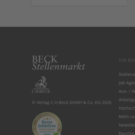
FÜR BE
Stellen
Job Agen
Aus- / 
Arbeitg
© Verlag C.H.Beck GmbH & Co. KG 2026
Hochsch
Mein Le
Newsle
Durchsu