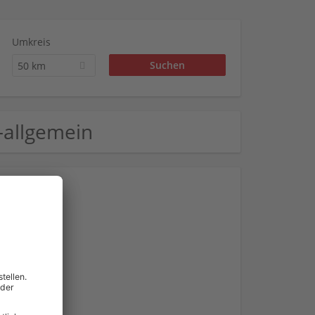
Umkreis
50 km
t-allgemein
efunden.