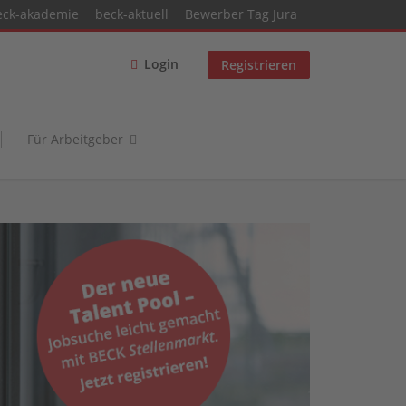
eck-akademie
beck-aktuell
Bewerber Tag Jura
Login
Registrieren
Für Arbeitgeber