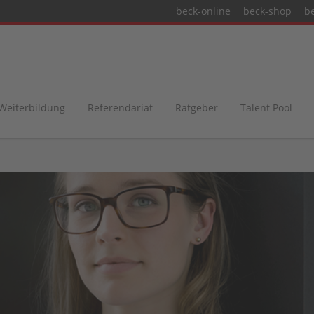
beck-online
beck-shop
b
 Weiterbildung
Referendariat
Ratgeber
Talent Pool