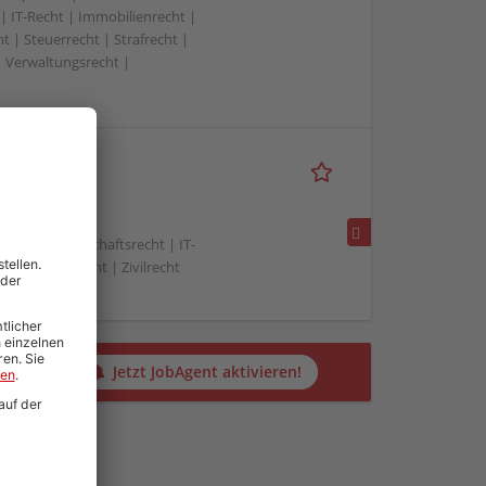
 | IT-Recht | Immobilienrecht |
t | Steuerrecht | Strafrecht |
| Verwaltungsrecht |
/w/divers)
echt | Gesellschaftsrecht | IT-
 | Vertragsrecht | Zivilrecht
alten?
Jetzt JobAgent aktivieren!