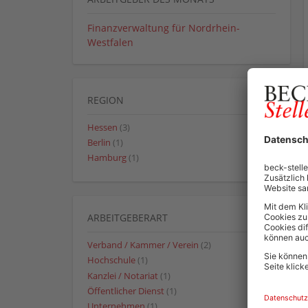
Finanzverwaltung für Nordrhein-
Westfalen
REGION
Hessen
(3)
Berlin
(1)
Hamburg
(1)
ARBEITGEBERART
Verband / Kammer / Verein
(2)
Hochschule
(1)
Kanzlei / Notariat
(1)
Öffentlicher Dienst
(1)
Unternehmen
(1)