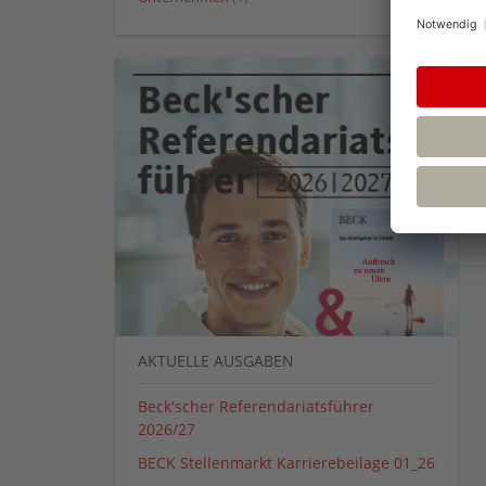
AKTUELLE AUSGABEN
Beck'scher Referendariatsführer
2026/27
BECK Stellenmarkt Karrierebeilage 01_26