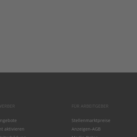
WERBER
FÜR ARBEITGEBER
angebote
Stellenmarktpreise
t aktivieren
Anzeigen-AGB