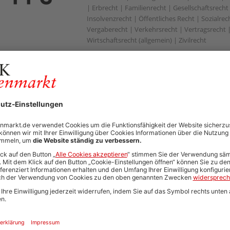
| Erbrecht | Familienrecht | Gesellschaftsrecht
Insolvenzrecht | Öffentliches Recht | Sozialrech
Vergaberecht | Verkehrsrecht | Vertragsrecht 
Wirtschaftsrecht (allgemein) | Zivilrecht
19.12.2025
Rechtsreferendar*in im Bereich Legal (m
Commerzbank AG
Frankfurt am Main
Arbeitsrecht | Banking / Finance | Datenschutzr
Recht | Referendariat / Praktikum / Wahlstation
Automatisch neue Jobs und Karriere-Updates per E-Mail erh