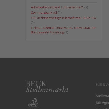
Arbeitgeberverband Luftverkehr e.V.
(2)
Commerzbank AG
(1)
FPS Rechtsanwaltsgesellschaft mbH & Co. KG
(1)
Helmut-Schmidt-Universität / Universität der
Bundeswehr Hamburg
(1)
FÜR BE
Stellen
Job Agen