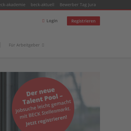
eck-akademie
beck-aktuell
Bewerber Tag Jura
Login
Registrieren
Für Arbeitgeber