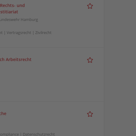
g Rechts- und
titiariat
r Bundeswehr Hamburg
t | Vertragsrecht | Zivilrecht
ch Arbeitsrecht
che
 Compliance | Datenschutzrecht