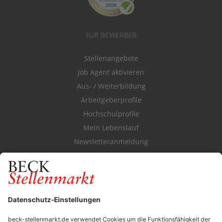
FÜR BEWERBER
Stellenangebote
Job Agent aktivieren
Aus- / Weiterbildung
Arbeitgeberprofile
Hochschulprofile
Mein Lebenslauf
Newsletteranmeldung
Durchsuchen Sie den Stellenkatalog
FÜR ARBEITGEBER
Stellenmarktpreise
Anzeigen-AGB