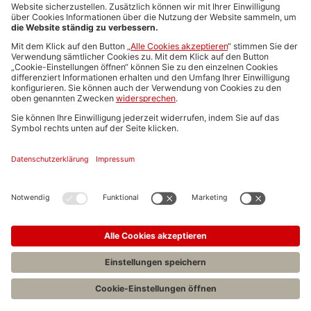
Media-Daten
Newsletteranmeldung
Produktübersicht
ALLGEMEIN
FAQs
Impressum
Datenschutz
Nutzungsbedingungen
Stellenangebote C.H.BECK
C.H.BECK Literatur-Sachbuch-Wissenschaft
Entwickelt durch
Jobiqo