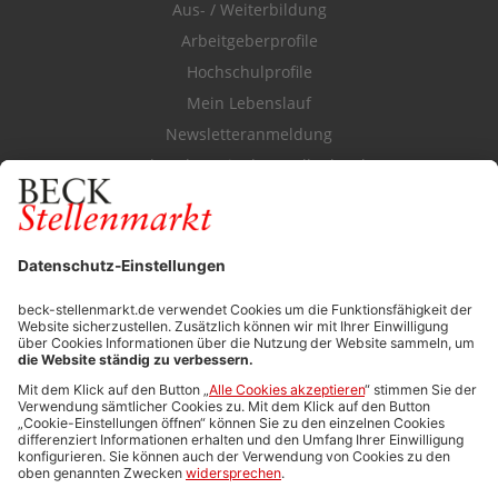
Aus- / Weiterbildung
Arbeitgeberprofile
Hochschulprofile
Mein Lebenslauf
Newsletteranmeldung
Durchsuchen Sie den Stellenkatalog
FÜR ARBEITGEBER
Stellenmarktpreise
Anzeigen-AGB
Media-Daten
Newsletteranmeldung
Produktübersicht
ALLGEMEIN