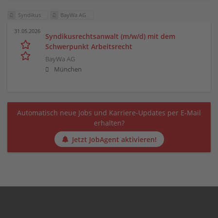
Syndikus
BayWa AG
31.05.2026
Syndikusrechtsanwalt (m/w/d) mit dem
Schwerpunkt Arbeitsrecht
BayWa AG
München
Automatisch neue Jobs und Karriere-Updates per E-Mail
erhalten?
Jetzt JobAgent aktivieren!