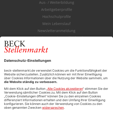
Aus- / Weiterbildung
Arbeitgeberprofile
Hochschulprofile
Mein Lebenslauf
Newsletteranmeldung
Durchsuchen Sie den Stellenkatalog
FÜR ARBEITGEBER
Stellenmarktpreise
Anzeigen-AGB
Media-Daten
Newsletteranmeldung
Produktübersicht
ALLGEMEIN