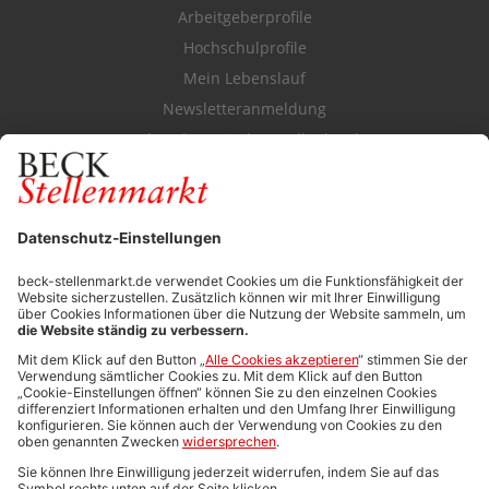
Arbeitgeberprofile
Hochschulprofile
Mein Lebenslauf
Newsletteranmeldung
Durchsuchen Sie den Stellenkatalog
FÜR ARBEITGEBER
Stellenmarktpreise
Anzeigen-AGB
Media-Daten
Newsletteranmeldung
Produktübersicht
ALLGEMEIN
FAQs