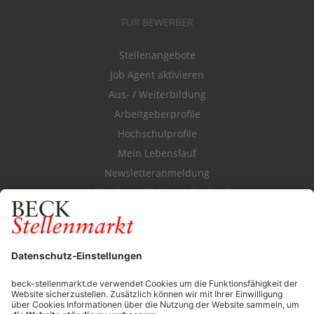
FÜR BEWERBER
Stellenangebote
Job Agent aktivieren
Aus- / Weiterbildung
Arbeitgeberprofile
Hochschulprofile
Mein Lebenslauf
Newsletteranmeldung
Durchsuchen Sie den Stellenkatalog
FÜR ARBEITGEBER
Stellenmarktpreise
Anzeigen-AGB
Media-Daten