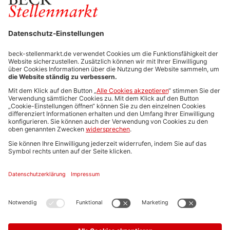
FÜR ARBEITGEBER
Stellenmarktpreise
Anzeigen-AGB
Media-Daten
Newsletteranmeldung
Produktübersicht
ALLGEMEIN
FAQs
Impressum
Datenschutz
Nutzungsbedingungen
Stellenangebote C.H.BECK
C.H.BECK Literatur-Sachbuch-Wissenschaft