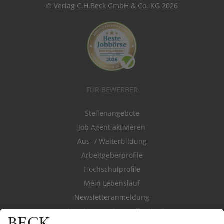
© Verlag C.H.Beck GmbH & Co. KG 2026
FÜR BEWERBER
Stellenangebote
Job Agent aktivieren
Aus- / Weiterbildung
Arbeitgeberprofile
Hochschulprofile
Mein Lebenslauf
Newsletteranmeldung
Durchsuchen Sie den Stellenkatalog