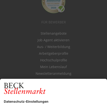
FÜR BEWERBER
Stellenangebote
Job Agent aktivieren
Aus- / Weiterbildung
Arbeitgeberprofile
Hochschulprofile
Mein Lebenslauf
Newsletteranmeldung
Durchsuchen Sie den Stellenkatalog
FÜR ARBEITGEBER
Stellenmarktpreise