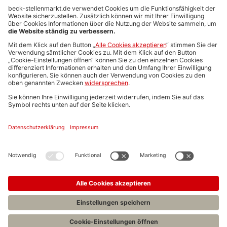
Anzeigen-AGB
Media-Daten
Newsletteranmeldung
Produktübersicht
ALLGEMEIN
FAQs
Impressum
Datenschutz
Nutzungsbedingungen
Stellenangebote C.H.BECK
C.H.BECK Literatur-Sachbuch-Wissenschaft