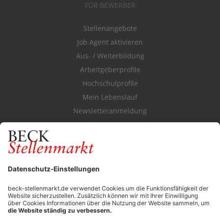
FÜR BEWERBER
Stellenangebote
Job Agent aktivieren
Aus- / Weiterbildung
Arbeitgeberprofile
Hochschulprofile
Mein Lebenslauf
Newsletteranmeldung
Durchsuchen Sie den Stellenkatalog
FÜR ARBEITGEBER
Stellenmarktpreise
Anzeigen-AGB
Media-Daten
Newsletteranmeldung