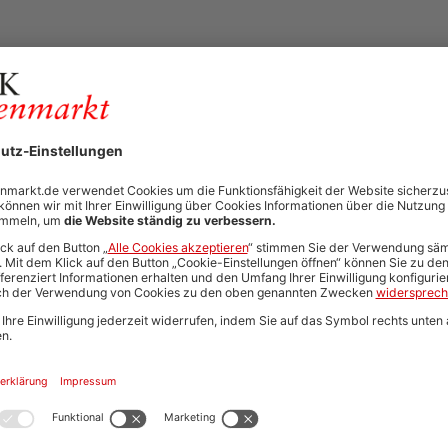
03.08.2026
Referendare (m/w/d) für alle Rechtsberei
FPS Rechtsanwaltsgesellschaft mbH & Co. KG
Berlin
Arbeitsrecht | Banking / Finance | Baurecht |
| Erbrecht | Familienrecht | Gesellschaftsrecht
Insolvenzrecht | Öffentliches Recht | Sozialrech
Vergaberecht | Verkehrsrecht | Vertragsrecht 
Wirtschaftsrecht (allgemein) | Zivilrecht
Automatisch neue Jobs und Karriere-Updates per E-Mail erh