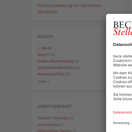
Finanzverwaltung für Nordrhein-
Westfalen
REGION
Berlin
Bayern
(5)
Baden-Württemberg
(3)
Nordrhein-Westfalen
(3)
Rheinland-Pfalz
(2)
mehr »
ARBEITGEBERART
Kanzlei / Notariat
(2)
Hochschule
(1)
Öffentlicher Dienst
(1)