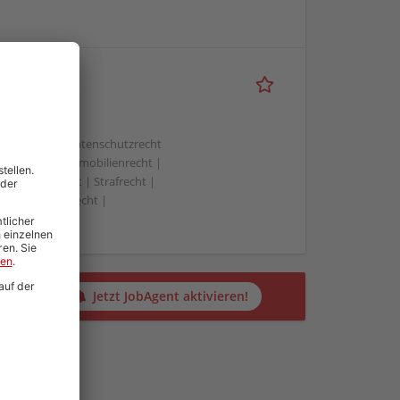
che
 Compliance | Datenschutzrecht
 | IT-Recht | Immobilienrecht |
t | Steuerrecht | Strafrecht |
| Verwaltungsrecht |
alten?
Jetzt JobAgent aktivieren!