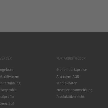
WERBER
FÜR ARBEITGEBER
angebote
Stellenmarktpreise
t aktivieren
Anzeigen-AGB
Weiterbildung
Media-Daten
eberprofile
Newsletteranmeldung
ulprofile
Produktübersicht
benslauf