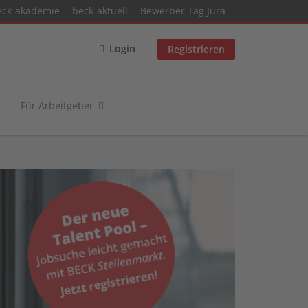
eck-akademie
beck-aktuell
Bewerber Tag Jura
Login
Registrieren
Für Arbeitgeber