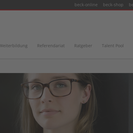
beck-online
beck-shop
b
 Weiterbildung
Referendariat
Ratgeber
Talent Pool