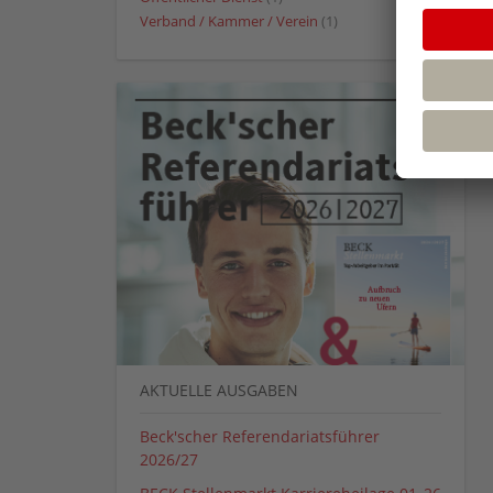
Verband / Kammer / Verein
(1)
AKTUELLE AUSGABEN
Beck'scher Referendariatsführer
2026/27