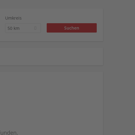
Umkreis
50 km
efunden.