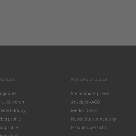
WERBER
FÜR ARBEITGEBER
angebote
Stellenmarktpreise
t aktivieren
Anzeigen-AGB
Weiterbildung
Media-Daten
eberprofile
Newsletteranmeldung
ulprofile
Produktübersicht
benslauf