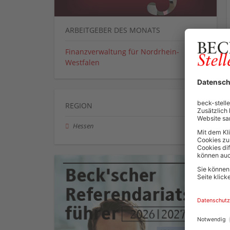
ARBEITGEBER DES MONATS
Finanzverwaltung für Nordrhein-
Westfalen
REGION
Hessen