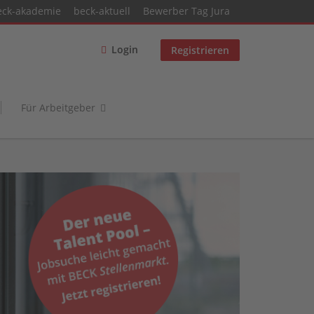
eck-akademie
beck-aktuell
Bewerber Tag Jura
Login
Registrieren
Für Arbeitgeber