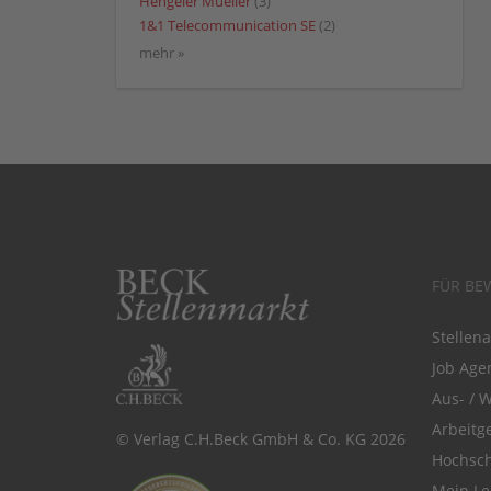
Hengeler Mueller
(3)
1&1 Telecommunication SE
(2)
mehr »
FÜR BE
Stellen
Job Agen
Aus- / 
Arbeitg
© Verlag C.H.Beck GmbH & Co. KG 2026
Hochsch
Mein Le