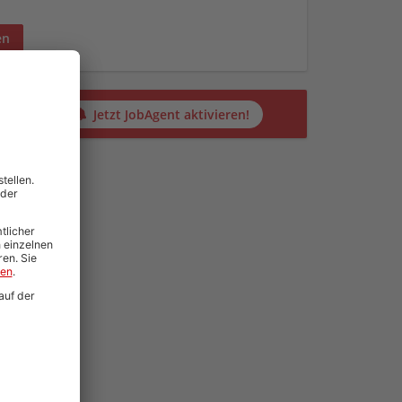
en
alten?
Jetzt JobAgent aktivieren!