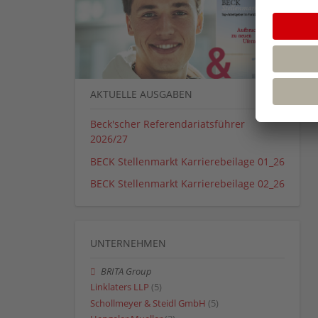
AKTUELLE AUSGABEN
Beck'scher Referendariatsführer
2026/27
BECK Stellenmarkt Karrierebeilage 01_26
BECK Stellenmarkt Karrierebeilage 02_26
UNTERNEHMEN
BRITA Group
Linklaters LLP
(5)
Schollmeyer & Steidl GmbH
(5)