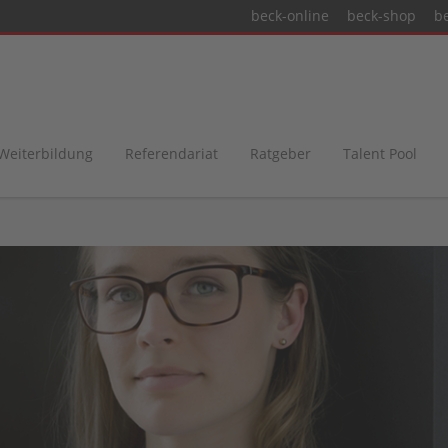
beck-online
beck-shop
b
 Weiterbildung
Referendariat
Ratgeber
Talent Pool