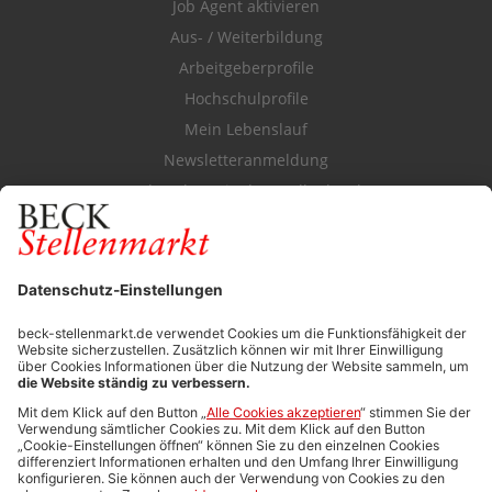
Job Agent aktivieren
Aus- / Weiterbildung
Arbeitgeberprofile
Hochschulprofile
Mein Lebenslauf
Newsletteranmeldung
Durchsuchen Sie den Stellenkatalog
FÜR ARBEITGEBER
Stellenmarktpreise
Anzeigen-AGB
Media-Daten
Newsletteranmeldung
Produktübersicht
ALLGEMEIN