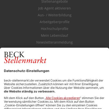
Stellenangebote
Job Agent aktivieren
Aus- / Weiterbildung
Arbeitgeberprofile
Hochschulprofile
Mein Lebenslauf
Newsletteranmeldung
Durchsuchen Sie den Stellenkatalog
FÜR ARBEITGEBER
Stellenmarktpreise
Anzeigen-AGB
Media-Daten
Newsletteranmeldung
Produktübersicht