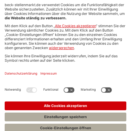
Anzeigen-AGB
Media-Daten
Newsletteranmeldung
Produktübersicht
ALLGEMEIN
FAQs
Impressum
Datenschutz
Nutzungsbedingungen
Stellenangebote C.H.BECK
C.H.BECK Literatur-Sachbuch-Wissenschaft