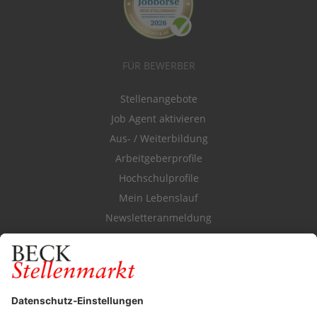
FÜR BEWERBER
Stellenangebote
Job Agent aktivieren
Aus- / Weiterbildung
Arbeitgeberprofile
Hochschulprofile
Mein Lebenslauf
Newsletteranmeldung
Durchsuchen Sie den Stellenkatalog
FÜR ARBEITGEBER
Stellenmarktpreise