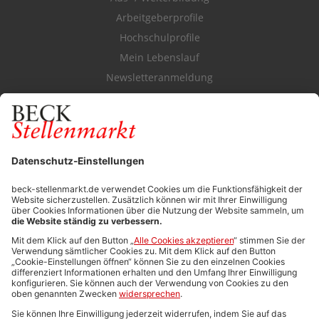
Arbeitgeberprofile
Hochschulprofile
Mein Lebenslauf
Newsletteranmeldung
Durchsuchen Sie den Stellenkatalog
FÜR ARBEITGEBER
Stellenmarktpreise
Anzeigen-AGB
Media-Daten
Newsletteranmeldung
Produktübersicht
ALLGEMEIN
FAQs