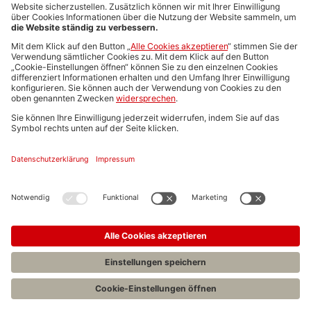
Media-Daten
Newsletteranmeldung
Produktübersicht
ALLGEMEIN
FAQs
Impressum
Datenschutz
Nutzungsbedingungen
Stellenangebote C.H.BECK
C.H.BECK Literatur-Sachbuch-Wissenschaft
Entwickelt durch
Jobiqo