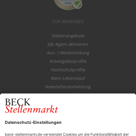
FÜR BEWERBER
Stellenangebote
Job Agent aktivieren
Aus- / Weiterbildung
Arbeitgeberprofile
Hochschulprofile
Mein Lebenslauf
Newsletteranmeldung
Durchsuchen Sie den Stellenkatalog
FÜR ARBEITGEBER
Stellenmarktpreise
Anzeigen-AGB