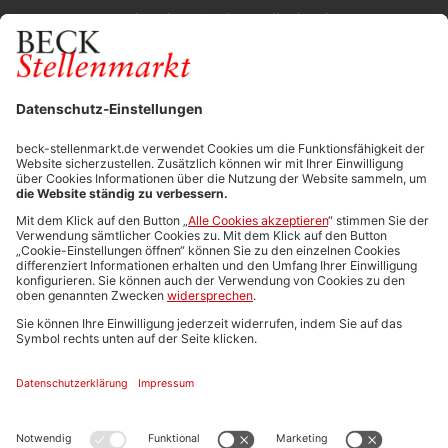
Durchsuchen Sie den Stellenkatalog
FÜR ARBEITGEBER
Stellenmarktpreise
Anzeigen-AGB
Media-Daten
Newsletteranmeldung
Produktübersicht
ALLGEMEIN
FAQs
Impressum
Datenschutz
Nutzungsbedingungen
Stellenangebote C.H.BECK