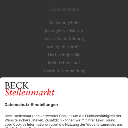
FÜR BEWERBER
Stellenangebote
Job Agent aktivieren
Aus- / Weiterbildung
Arbeitgeberprofile
Hochschulprofile
Mein Lebenslauf
Newsletteranmeldung
Durchsuchen Sie den Stellenkatalog
FÜR ARBEITGEBER
Stellenmarktpreise
Anzeigen-AGB
Media-Daten