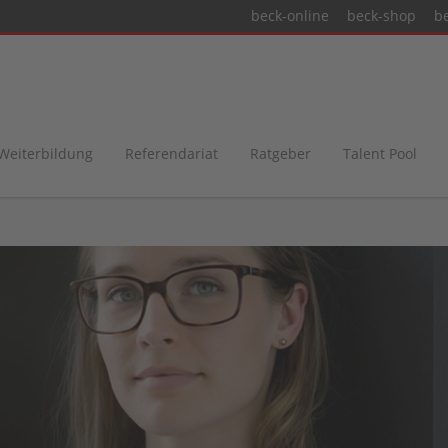
beck-online
beck-shop
b
 Weiterbildung
Referendariat
Ratgeber
Talent Pool