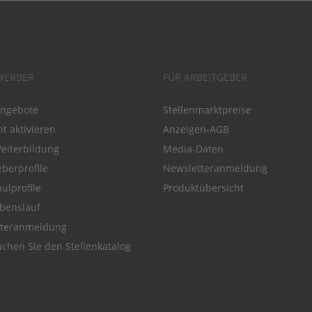
WERBER
FÜR ARBEITGEBER
angebote
Stellenmarktpreise
t aktivieren
Anzeigen-AGB
Weiterbildung
Media-Daten
eberprofile
Newsletteranmeldung
ulprofile
Produktübersicht
benslauf
tteranmeldung
chen Sie den Stellenkatalog