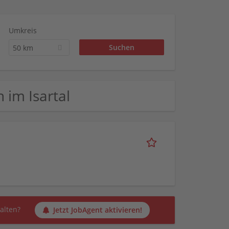
Umkreis
50 km
h im Isartal
alten?
Jetzt JobAgent aktivieren!