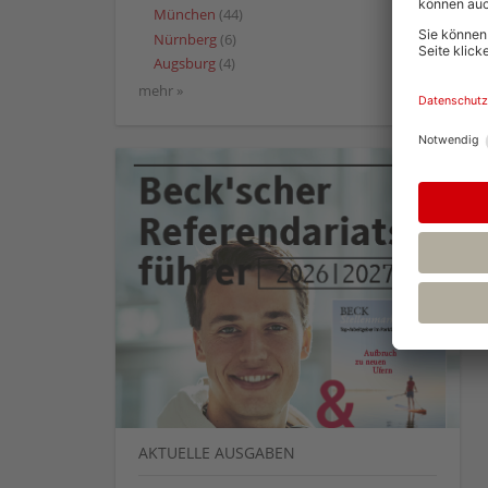
München
(44)
Nürnberg
(6)
Augsburg
(4)
mehr »
AKTUELLE AUSGABEN