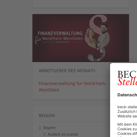
ARBEITGEBER DES MONATS
Finanzverwaltung für Nordrhein-
Westfalen
REGION
Bayern
Pullach im Isartal