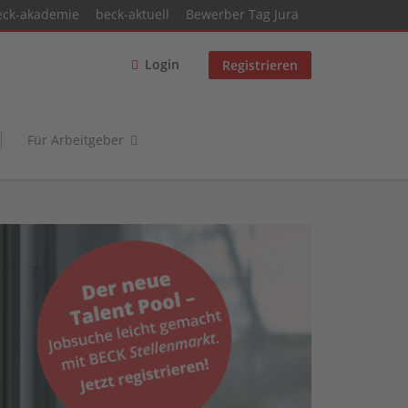
eck-akademie
beck-aktuell
Bewerber Tag Jura
Login
Registrieren
Für Arbeitgeber