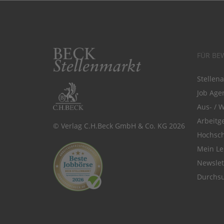
FÜR BE
Stellen
Job Agen
Aus- / 
Arbeitg
© Verlag C.H.Beck GmbH & Co. KG 2026
Hochsch
Mein Le
Newsle
Durchsu