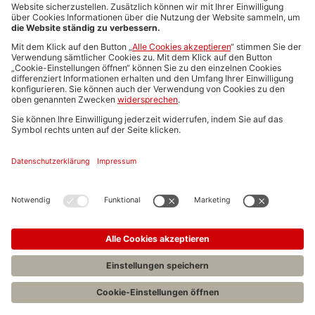
Media-Daten
Newsletteranmeldung
Produktübersicht
ALLGEMEIN
FAQs
Impressum
Datenschutz
Nutzungsbedingungen
Stellenangebote C.H.BECK
C.H.BECK Literatur-Sachbuch-Wissenschaft
Entwickelt durch
Jobiqo