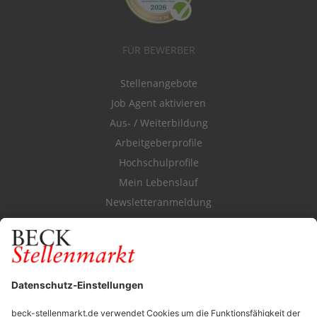
FÜR BEWERBER
Stellenangebote
Job Agent aktivieren
Aus- / Weiterbildung
Arbeitgeberprofile
Hochschulprofile
Mein Lebenslauf
Newsletteranmeldung
Durchsuchen Sie den Stellenkatalog
FÜR ARBEITGEBER
Stellenmarktpreise
Anzeigen-AGB