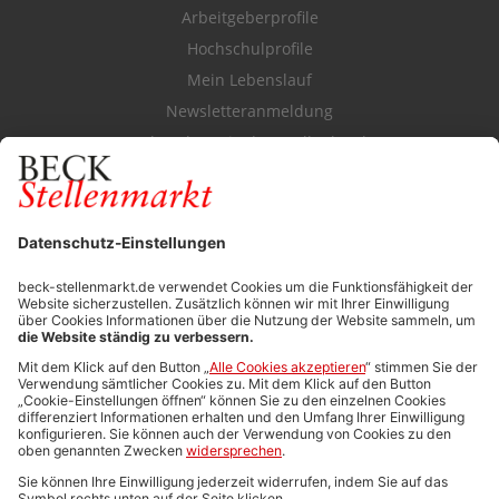
Arbeitgeberprofile
Hochschulprofile
Mein Lebenslauf
Newsletteranmeldung
Durchsuchen Sie den Stellenkatalog
FÜR ARBEITGEBER
Stellenmarktpreise
Anzeigen-AGB
Media-Daten
Newsletteranmeldung
Produktübersicht
ALLGEMEIN
FAQs