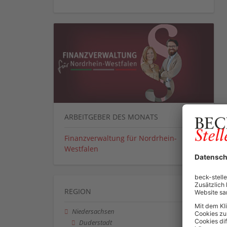
ARBEITGEBER DES MONATS
Finanzverwaltung für Nordrhein-
Westfalen
REGION
Niedersachsen
Duderstadt