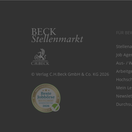
FÜR BE
Stellen
Job Agen
Aus- / 
Arbeitg
© Verlag C.H.Beck GmbH & Co. KG 2026
Hochsch
Mein Le
Newsle
Durchsu