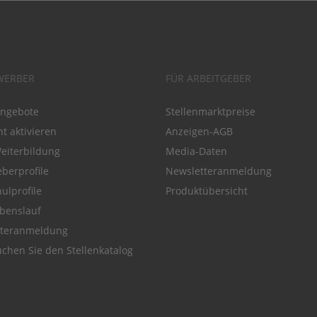
WERBER
FÜR ARBEITGEBER
angebote
Stellenmarktpreise
t aktivieren
Anzeigen-AGB
Weiterbildung
Media-Daten
eberprofile
Newsletteranmeldung
ulprofile
Produktübersicht
benslauf
tteranmeldung
chen Sie den Stellenkatalog