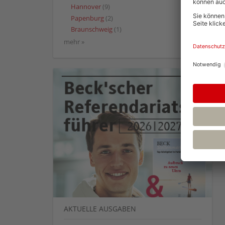
Hannover
(9)
Papenburg
(2)
Braunschweig
(1)
mehr »
AKTUELLE AUSGABEN