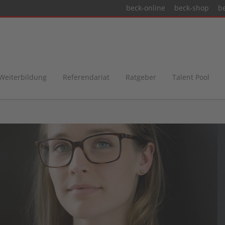
beck-online
beck-shop
b
 Weiterbildung
Referendariat
Ratgeber
Talent Pool