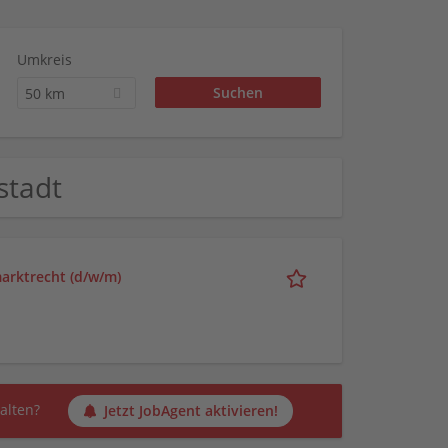
Umkreis
50 km
rstadt
arktrecht (d/w/m)
alten?
Jetzt JobAgent aktivieren!