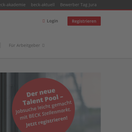
eck-akademie
beck-aktuell
Bewerber Tag Jura
Login
Registrieren
Für Arbeitgeber