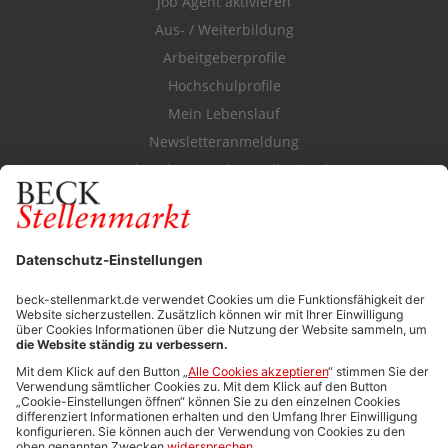
Job Agent aktivieren
Aus- / Weiterbildung
Arbeitgeberprofile
Hochschulprofile
Mein Lebenslauf
Newsletteranmeldung
Durchsuchen Sie den Stellenkatalog
FÜR ARBEITGEBER
Stellenmarktpreise
Anzeigen-AGB
Media-Daten
Newsletteranmeldung
Produktübersicht
ALLGEMEIN