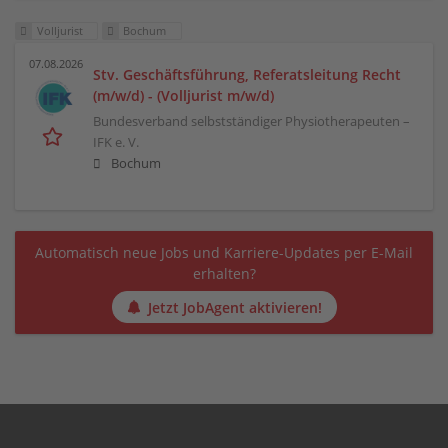
Volljurist
Bochum
07.08.2026
Stv. Geschäftsführung, Referatsleitung Recht
(m/w/d) - (Volljurist m/w/d)
Bundesverband selbstständiger Physiotherapeuten –
IFK e. V.
Bochum
Automatisch neue Jobs und Karriere-Updates per E-Mail
erhalten?
Jetzt JobAgent aktivieren!