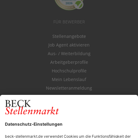
FÜR BEWERBER
Stellenangebote
Job Agent aktivieren
Aus- / Weiterbildung
Arbeitgeberprofile
Hochschulprofile
Mein Lebenslauf
Newsletteranmeldung
Durchsuchen Sie den Stellenkatalog
FÜR ARBEITGEBER
Stellenmarktpreise
Anzeigen-AGB