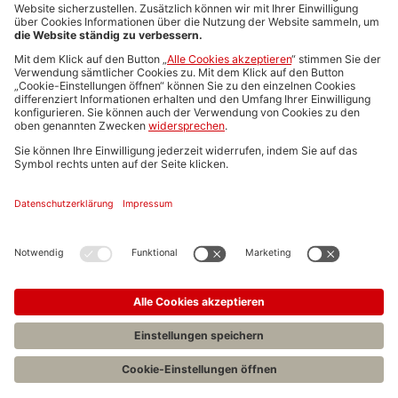
Media-Daten
Newsletteranmeldung
Produktübersicht
ALLGEMEIN
FAQs
Impressum
Datenschutz
Nutzungsbedingungen
Stellenangebote C.H.BECK
C.H.BECK Literatur-Sachbuch-Wissenschaft
Entwickelt durch
Jobiqo