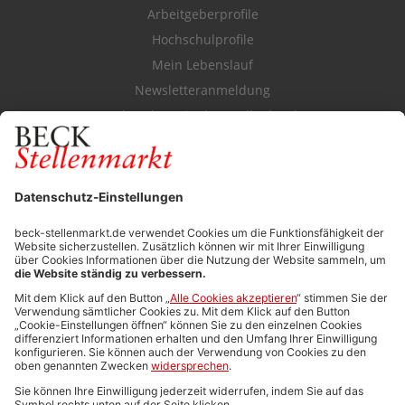
Arbeitgeberprofile
Hochschulprofile
Mein Lebenslauf
Newsletteranmeldung
Durchsuchen Sie den Stellenkatalog
FÜR ARBEITGEBER
Stellenmarktpreise
Anzeigen-AGB
Media-Daten
Newsletteranmeldung
Produktübersicht
ALLGEMEIN
FAQs