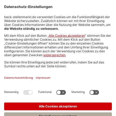
Stellenmarktpreise
Anzeigen-AGB
Media-Daten
Newsletteranmeldung
Produktübersicht
ALLGEMEIN
FAQs
Impressum
Datenschutz
Nutzungsbedingungen
Stellenangebote C.H.BECK
C.H.BECK Literatur-Sachbuch-Wissenschaft