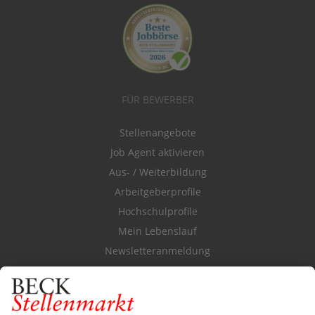
FÜR BEWERBER
Stellenangebote
Job Agent aktivieren
Aus- / Weiterbildung
Arbeitgeberprofile
Hochschulprofile
Mein Lebenslauf
Newsletteranmeldung
Durchsuchen Sie den Stellenkatalog
FÜR ARBEITGEBER