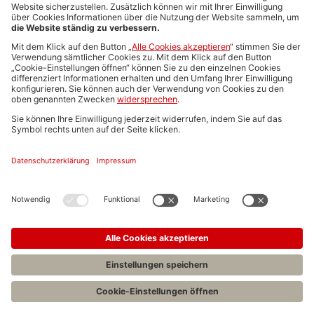
Media-Daten
Newsletteranmeldung
Produktübersicht
ALLGEMEIN
FAQs
Impressum
Datenschutz
Nutzungsbedingungen
Stellenangebote C.H.BECK
C.H.BECK Literatur-Sachbuch-Wissenschaft
Entwickelt durch
Jobiqo