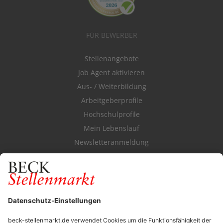
FÜR BEWERBER
Stellenangebote
Job Agent aktivieren
Aus- / Weiterbildung
Arbeitgeberprofile
Hochschulprofile
Mein Lebenslauf
Newsletteranmeldung
Durchsuchen Sie den Stellenkatalog
FÜR ARBEITGEBER
Stellenmarktpreise
Anzeigen-AGB