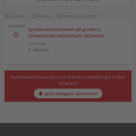
Syndikus
Münster
Mülheim an der Ruhr
03.07.2026
Syndikusrechtsanwalt (all genders)
Schwerpunkt Arbeitsrecht (Münster)
Provinzial
Münster
Automatisch neue Jobs und Karriere-Updates per E-Mail
erhalten?
Jetzt JobAgent aktivieren!