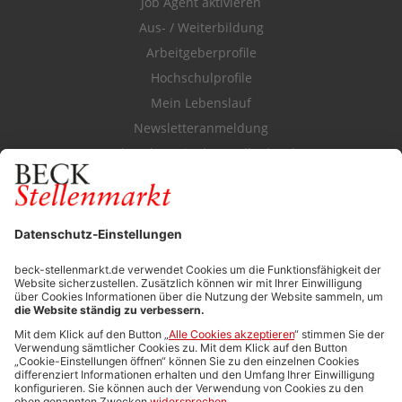
Job Agent aktivieren
Aus- / Weiterbildung
Arbeitgeberprofile
Hochschulprofile
Mein Lebenslauf
Newsletteranmeldung
Durchsuchen Sie den Stellenkatalog
FÜR ARBEITGEBER
Stellenmarktpreise
Anzeigen-AGB
Media-Daten
Newsletteranmeldung
Produktübersicht
ALLGEMEIN