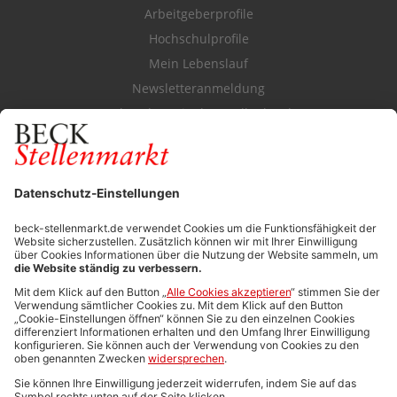
Arbeitgeberprofile
Hochschulprofile
Mein Lebenslauf
Newsletteranmeldung
Durchsuchen Sie den Stellenkatalog
FÜR ARBEITGEBER
Stellenmarktpreise
Anzeigen-AGB
Media-Daten
Newsletteranmeldung
Produktübersicht
ALLGEMEIN
FAQs