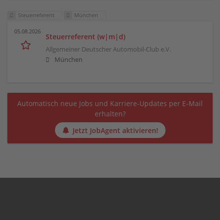
Steuerreferent
München
05.08.2026
Steuerreferent (w|m|d)
Allgemeiner Deutscher Automobil-Club e.V.
München
Automatisch neue Jobs und Karriere-Updates per E-Mail
erhalten?
Jetzt JobAgent aktivieren!