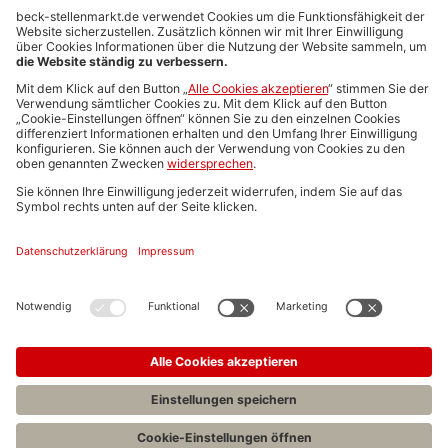
Anzeigen-AGB
Media-Daten
Newsletteranmeldung
Produktübersicht
ALLGEMEIN
FAQs
Impressum
Datenschutz
Nutzungsbedingungen
Stellenangebote C.H.BECK
C.H.BECK Literatur-Sachbuch-Wissenschaft