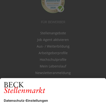
FÜR BEWERBER
Stellenangebote
Job Agent aktivieren
Aus- / Weiterbildung
Arbeitgeberprofile
Hochschulprofile
Mein Lebenslauf
Newsletteranmeldung
Durchsuchen Sie den Stellenkatalog
FÜR ARBEITGEBER
Stellenmarktpreise