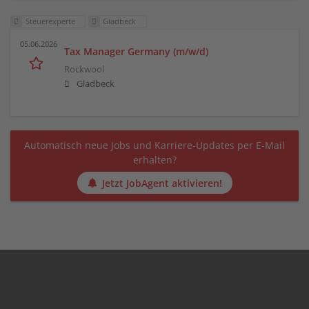
Steuerexperte
Gladbeck
05.06.2026
Tax Manager Germany (m/w/d)
Rockwool
Gladbeck
Automatisch neue Jobs und Karriere-Updates per E-Mail
erhalten?
Jetzt JobAgent aktivieren!