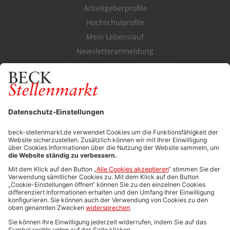
Arbeitgeberprofile
Hochschulprofile
Mein Lebenslauf
Newsletteranmeldung
Durchsuchen Sie den Stellenkatalog
FÜR ARBEITGEBER
Stellenmarktpreise
Anzeigen-AGB
Media-Daten
Newsletteranmeldung
Produktübersicht
ALLGEMEIN
FAQs