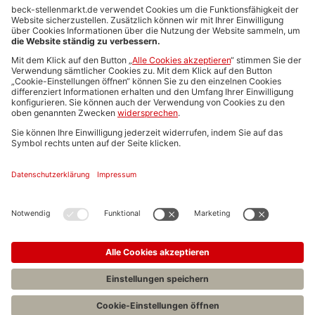
Anzeigen-AGB
Media-Daten
Newsletteranmeldung
Produktübersicht
ALLGEMEIN
FAQs
Impressum
Datenschutz
Nutzungsbedingungen
Stellenangebote C.H.BECK
C.H.BECK Literatur-Sachbuch-Wissenschaft