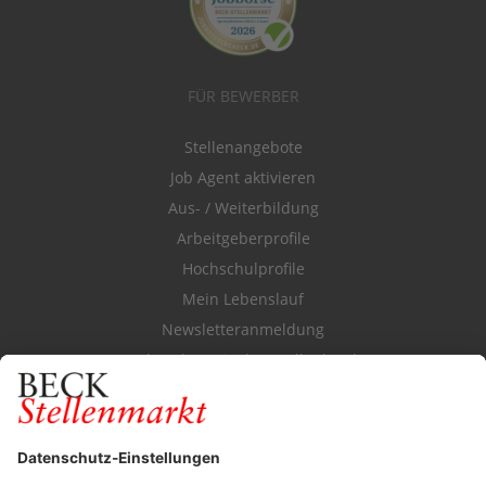
FÜR BEWERBER
Stellenangebote
Job Agent aktivieren
Aus- / Weiterbildung
Arbeitgeberprofile
Hochschulprofile
Mein Lebenslauf
Newsletteranmeldung
Durchsuchen Sie den Stellenkatalog
FÜR ARBEITGEBER
Stellenmarktpreise