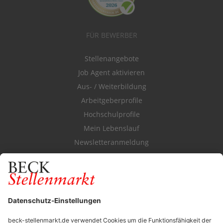
FÜR BEWERBER
Stellenangebote
Job Agent aktivieren
Aus- / Weiterbildung
Arbeitgeberprofile
Hochschulprofile
Mein Lebenslauf
Newsletteranmeldung
Durchsuchen Sie den Stellenkatalog
FÜR ARBEITGEBER
Stellenmarktpreise
Anzeigen-AGB