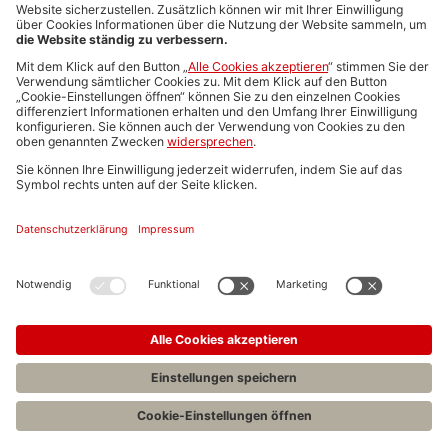
Media-Daten
Newsletteranmeldung
Produktübersicht
ALLGEMEIN
FAQs
Impressum
Datenschutz
Nutzungsbedingungen
Stellenangebote C.H.BECK
C.H.BECK Literatur-Sachbuch-Wissenschaft
Entwickelt durch
Jobiqo