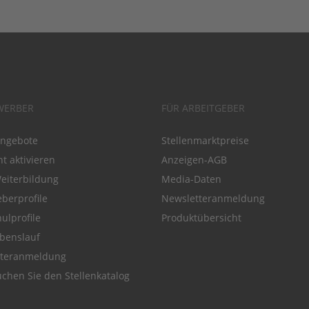
WERBER
FÜR ARBEITGEBER
angebote
Stellenmarktpreise
t aktivieren
Anzeigen-AGB
Weiterbildung
Media-Daten
eberprofile
Newsletteranmeldung
ulprofile
Produktübersicht
benslauf
tteranmeldung
chen Sie den Stellenkatalog