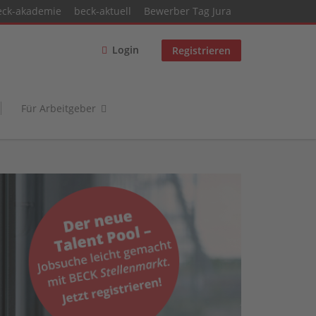
eck-akademie
beck-aktuell
Bewerber Tag Jura
Login
Registrieren
Für Arbeitgeber