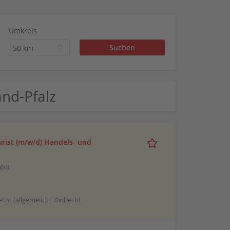
Umkreis
50 km
and-Pfalz
urist (m/w/d) Handels- und
mbB
cht (allgemein) | Zivilrecht