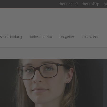
beck-online
beck-shop
b
 Weiterbildung
Referendariat
Ratgeber
Talent Pool