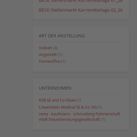
BECK Stellenmarkt Karrierebeilage 01_26
BECK Stellenmarkt Karrierebeilage 02_26
ART DER ANSTELLUNG
Vollzeit
(3)
Angestellt
(1)
Homeoffice
(1)
UNTERNEHMEN
KSB SE and Co KGaA
(1)
Löwenstein Medical SE & Co. KG
(1)
remy ∙ kaufmann ∙ schöneberg Partnerschaft
mbB Steuerberatungsgesellschaft
(1)