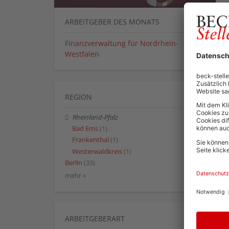
ARBEITGEBER DES MONATS
Finanzverwaltung für Nordrhein-
Westfalen
REGION
Rheinland-Pfalz
Bad Ems
(1)
Frankenthal
(1)
Westerwaldkreis
(1)
Berlin
(33)
mehr »
ARBEITGEBERART