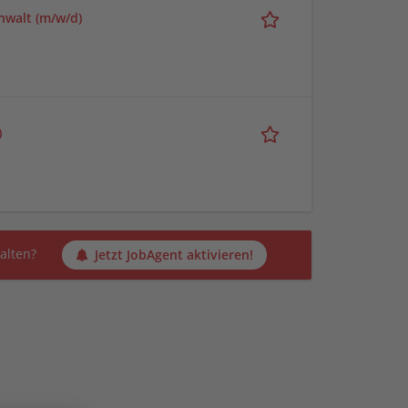
nwalt (m/w/d)
)
alten?
Jetzt JobAgent aktivieren!