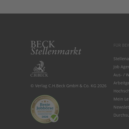
FÜR BE
Stellen
Job Agen
Aus- / 
Arbeitg
© Verlag C.H.Beck GmbH & Co. KG 2026
Hochsch
Mein Le
Newsle
Durchsu