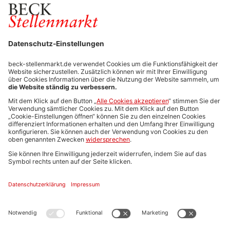
FÜR ARBEITGEBER
Stellenmarktpreise
Anzeigen-AGB
Media-Daten
Newsletteranmeldung
Produktübersicht
ALLGEMEIN
FAQs
Impressum
Datenschutz
Nutzungsbedingungen
Stellenangebote C.H.BECK
C.H.BECK Literatur-Sachbuch-Wissenschaft