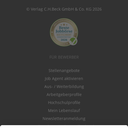
© Verlag C.H.Beck GmbH & Co. KG 2026
FÜR BEWERBER
Stellenangebote
Job Agent aktivieren
Aus- / Weiterbildung
Arbeitgeberprofile
Hochschulprofile
Mein Lebenslauf
Newsletteranmeldung
Durchsuchen Sie den Stellenkatalog